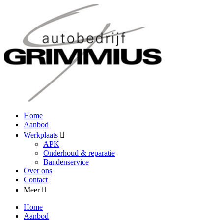
Home
Aanbod
Werkplaats
APK
Onderhoud & reparatie
Bandenservice
Over ons
Contact
Meer
Home
Aanbod