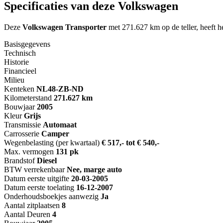
Specificaties van deze Volkswagen
Deze
Volkswagen Transporter
met 271.627 km op de teller, heeft h
Basisgegevens
Technisch
Historie
Financieel
Milieu
Kenteken
NL
48-ZB-ND
Kilometerstand
271.627 km
Bouwjaar
2005
Kleur
Grijs
Transmissie
Automaat
Carrosserie
Camper
Wegenbelasting (per kwartaal)
€ 517,- tot € 540,-
Max. vermogen
131 pk
Brandstof
Diesel
BTW verrekenbaar
Nee, marge auto
Datum eerste uitgifte
20-03-2005
Datum eerste toelating
16-12-2007
Onderhoudsboekjes aanwezig
Ja
Aantal zitplaatsen
8
Aantal Deuren
4