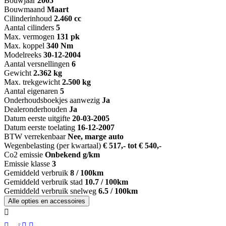
Bouwjaar
2005
Bouwmaand
Maart
Cilinderinhoud
2.460 cc
Aantal cilinders
5
Max. vermogen
131 pk
Max. koppel
340 Nm
Modelreeks
30-12-2004
Aantal versnellingen
6
Gewicht
2.362 kg
Max. trekgewicht
2.500 kg
Aantal eigenaren
5
Onderhoudsboekjes aanwezig
Ja
Dealeronderhouden
Ja
Datum eerste uitgifte
20-03-2005
Datum eerste toelating
16-12-2007
BTW verrekenbaar
Nee, marge auto
Wegenbelasting (per kwartaal)
€ 517,- tot € 540,-
Co2 emissie
Onbekend g/km
Emissie klasse
3
Gemiddeld verbruik
8 / 100km
Gemiddeld verbruik stad
10.7 / 100km
Gemiddeld verbruik snelweg
6.5 / 100km
Alle opties en accessoires